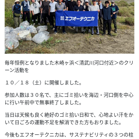
毎年恒例となりました木崎ヶ浜＜清武川河口付近＞のクリ
ーン活動を
１０／１８（土）に開催しました。
参加人数は３０名で、主にゴミ拾いを海辺・河口側を中心
に行い午前中で無事終了しました。
当日は天候も良く絶好のゴミ拾い日和で、心地よい汗をか
いて日ごろの運動不足を解消できた方もおりました。
今後もエフオーテクニカは、サステナビリティの３つの柱